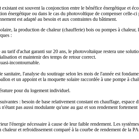
 existant est souvent la conjonction entre le bénéfice énergétique et éco
n énergétique ou dans le cas du photovoltïque de compenser celle-ci pa
onnement est adapté au besoin et aux contraintes du bâtiment.
 solaire, la production de chaleur (chaufferie) bois ou pompes à chaleur,
ques :
ce au tarif d'achat garanti sur 20 ans, le photovoltaïque restera une sol
ialisation et maintenir des temps de retour correct.
quasi-incontournable.
anitaire, l'analyse du soutirage selon les mois de l'année est fondament
llon et un appoint et la moquette solaire raccordée à une pompe à chale
érature pour du logement individuel.
s suivantes : besoin de base relativement constant en chauffage, espace
 n'étant pas aussi modulante qu'une au gaz et son rendement fortement li
rieur l'énergie nécessaire à cause de leur faible rendement. Les systèm
s en chaleur et refroidissement comparé à la courbe de rendement de la 