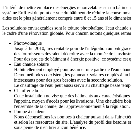
L'intérêt de mettre en place des énergies renouvelables sur un bâtiment
système EnR est du point de vue du bâtiment de réduire la consommatio
aides est le plus généralement compris entre 8 et 15 ans si le dimensi
Les solutions envisageables sont la toiture photoltaïque, l'eau chaude
le cadre d'une rénovation globale. Pour chacun notons quelques remar
Photovoltaïque
Jusqu'à fin 2010, très rentable pour de l'intégration au bati gra
des fournisseurs devraient décroitre avec la montée de l'insdustr
Pour des projets de bâtiment à énergie positive, ce système est 
Eau chaude solaire
Habituellement employé pour assumer une partie de l'eau chaude s
Deux méthodes coexistent, les panneaux solaires couplés à un ba
intéressants pour des gros besoins avec la seconde solution.
Le chauffage de l'eau peut aussi servir au chauffage basse temp
Chaufferie bois
Cette installation ne vise que des bâtiments aux caractéristique
l'appoint, moyen d'accès pour les livraisons. Une chaudière bois
l'ensemble de la chaine, de l'approvisionnement à la régulation.
Pompe à chaleur
Nous déconseillons les pompes à chaleur puisant dans l'air exté
et selon les ressources du site. L'analyse du profil des besoin
sous peine de n'en tirer aucun bénéfice.